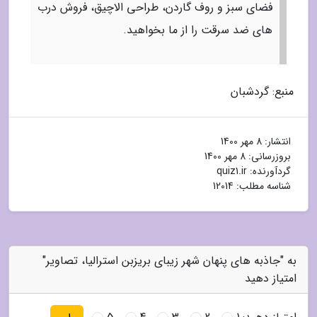
فضای سبز و روف گاردن، طراحی الاچیق، فروش درب
های ضد سرقت را از ما بخواهید.
منبع: گردشبان
انتشار:
8 مهر 1400
بروزرسانی:
8 مهر 1400
گردآورنده:
quiz1.ir
شناسه مطلب: 12014
به "جاذبه های پنهان شهر زیبای بریزبن استرالیا، تصاویر"
امتیاز دهید