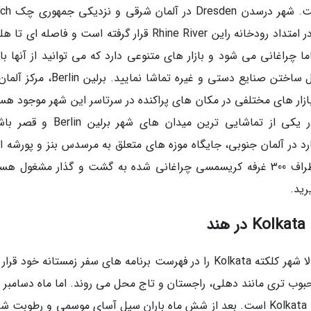
حدود 600 سال پیش فعالیت خود را آغاز کر
Republic واقع شده است. شهر کلن Cologne نیز در امتداد رودخانه راین Rhine River قرار گرفته است و فاصله 
 چراغانی می شود و بازار های متنوعی دارد که می توانید از آنها باز
کنید؛ در این بازار ها می توانید هنرمندان را در حال ساختن صنایع دستی و غیره تماشا نمای
بازار های مختلفی در مکان های پراکنده در سرتاسر این شهر موجود هست
از جمله در گندارمن مارکت Gendarmenmarkt در یکی از تماشایی ترین میدان های شه
Charlottenburg. شهر اشتوتگارد در آلمان جنوبی، جایگاه موزه های متعلق به مرسدس بنز و پورش
بنابراین وقتی در این شهر به سر می برید و در اطراف 300 غرفه کریسمسی چراغانی شده به گشت و گذار مشغول
رید.
د
گردشگرانی که به هند سفر زمستانه می کنند، معمولا شهر کلکته Kolkata را در فهرست برنامه های سفر زمستانه خود
حبوب تری مانند دهلی، راجستان و تاج محل می روند. اما ماه دسامبر 
از بهترین ماه های سال برای سفر زمستانه به کلکته Kolkata است. بعد از شش ماه باران سیل آسای موسمی و رطوب