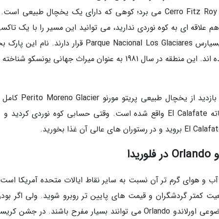
دریاچه ای کریستالی در جلوی کوه سررو فیتز روی Cerro Fitz Roy می برد؛ کوهی که دارای یک یخچال طبیعی ا
م علاقه ای به کوه نوردی ندارید، می توانید این مسیر را با یک تاکس
ون طی کنید. این مسیر ها در پارک ملی لوس گلیسیارس Parque Nacional Los Glaciares قرار دارند. نام
وجود 47 یخچال طبیعی است که درون آن واقع شده اند. این منطقه در سال 1981 به عنوان میراث جهانی یونسکو 
اما سفر در زمستان به پاتاگونیا Patagonia بدون بازدید از یخچال طبیعی
شود؛ این یخچال در فاصله یک ساعته از ال کالافاته El Calafate واقع شده است. وقتی حسابی کوه نوردی کردی
دا
آب و هوای گرم تر آن نسبت به سایر نقاط ایالات متحده آمریکا است. 
یت کمتر گردشگران و قیمت های پایین تر روبرو شوید. ولی اگر بودن
میان جمعیت، شما را آزار نمی دهد، پارک های موضوعی اورلاندو Orlando می توانند بسیار مفرح باشند. در ج