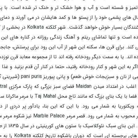
لا تمیز و شسته است و آب و هوا خشک تر و خنک تر شده است. با پا
ل های پشمی خود را از پستو ها و کمد هایشان در می آورند و دمای 
در شب بسیار پایین می آید. به هرحال به بازدید کنندگان بسیار خوش خواهد گذشت. شهر کلکت
Gan به نام هوگلی Hooghly واقع شده است و تنها تماشای ریتم و آهنگ زندگی روزانه در کناره های این
ی کند. برای قرن ها، سکنه این شهر از آب این رود برای پرستش، جابجا
اند. یا به سمت دیگر رودخانه رفته اند تا از مجموعه معابد قرن نوزد
Dakhineshwar K بازدید کنند. اگر به این شهر و کنار رودخانه رفتید، حتما در کنار آن قدم بزنید و غذ
خیابانی ارائه شده مانند پائو باجی pao bhaji (ترکیبی از نان و سبزیجات خوش طعم) و پان
ای سرخ شده شکم پر) را بچشید؛ این خوراکی ها اغلب 
Park این شهر به شمار می رود ارائه می شوند. این فضا با یک بنای بزرگ که مانند تاج محل Taj Mahal
کتوریا به شمار می رود. با این که این بنا، یادآور پر دردی از دو
استعماری گذشته است، یک مقصد گردشگری بسیار محبوب به شمار می رود. قصر مرمر rble Palace
را به نمایش می گذارد اما از یک نقطه نظر متفاوت. این بنا
یک تاجر بنگالی ساخته شده است؛ و دارای نقش های برجسته ای است که دور