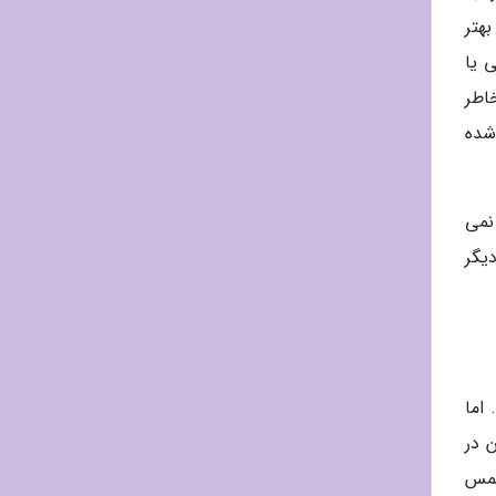
ست. بهتر
ی یا
 این پارک بخاطر
شناخته شده
 پریتو مورنو Perito Moreno Glacier کامل نمی
د و دیگر
اما
 در
شن کریسمس