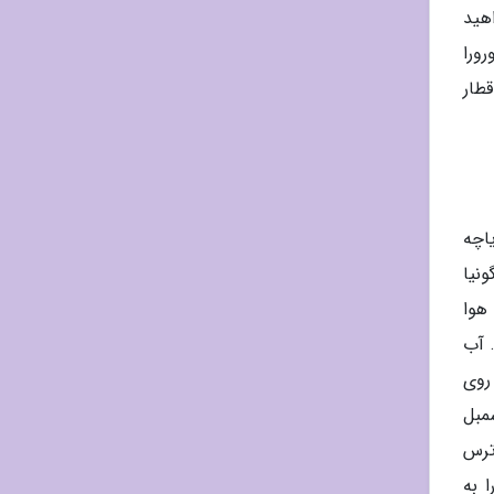
هید
ورا
قطار
ریاچه
نیا
 هوا
ید کرد. آب
 روی
ها به سمبل
 ترس
نا دو لوس ترس Laguna de Los Tres شما را به