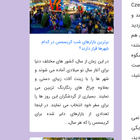
ده است. شهر درسدن Dresden در آلمان شرقی و نزدیکی جمهوری چک Czech
ای تا هلند و
دید
ید. برلین Berlin، مرکز آلمان هم
برترین بازارهای شب کریسمس در کدام
ند؛
شهرها قرار دارند؟
ر برلین Berlin و قصر باشکوه
در این زمان از سال، کشور های مختلف دنیا
ه است
برای آغاز سال نو میلادی آماده می شوند و
 هستید،
شهر ها را با زینت آلات زیبای دستی و
بعلاوه چراغ های رنگارنگ تزیین می
نمایند. بسیاری از گردشگران این روز ها را
برای سفر خود انتخاب می نمایند. در اینجا
تعدادی از بازارهای دایر شده برای
 قرار نمی
کریسمس را که هر سال،...
یکی
ت شدید،