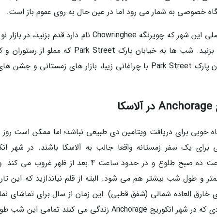
تگاه خصوصی به شمار می رود اما در عین حال به روی عموم باز است.
در سفر زمستانه به کلکته Kolkata، حتما در بلوار اصلی این شهر که چویرنگه Chowringhee نام دارد قدم بزنید، 
به خرید مشغول شوید و برای تخفیف گرفتن چانه بزنید. شب ها به خیابان پارک Park Street که مملو ا
شبانه است بروید. در طول تعطیلات سال نو، خیابان پارک Park Street با چراغانی زیبا، بازار های زمستانی و ج
ا
اه خوبی برای دریافت ویتامین دی طبیعی نباشد؛ اما ممکن است روز 
برای یک سفر زمستانه واقعا جالب به آلاسکا باشند. در شهر انک
Anchorage در زمان تحویل سال نو، آفتاب در ساعت ده صبح طلوع و در حدود ساعت 4 بعد از ظهر غروب 
تر و طول شب بیشتر هم می شود. البته از قلم نیاندازید که این تار
 خارق العاده شمالی (شفق قطبی). این زمان از سال برای تماشای نم
شباهنگام طبیعت در آسمان، فوق العاده است. افرادی که در شهر انکوریج Anchorage زندگی می کنند تمامی ای