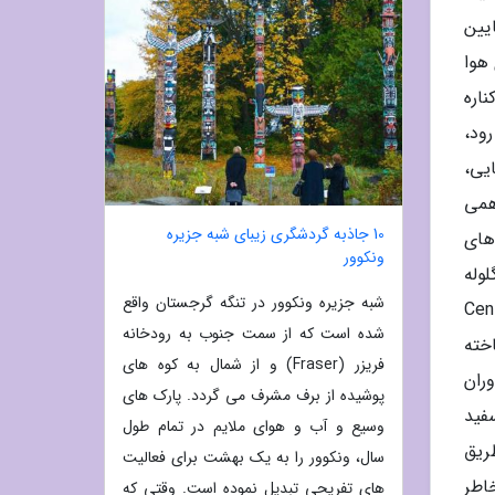
یین
هوا
ه Kolkata در بخشی از کناره
 رود،
یی،
همی
10 جاذبه گردشگری زیبای شبه جزیره
ا های
ونکوور
ی پیوریز pani puris (شیرینی گلوله
شبه جزیره ونکوور در تنگه گرجستان واقع
در امتداد میدن Maidan فضای سبز بزرگی که پارک مرکزی Central
شده است که از سمت جنوب به رودخانه
 با مرمر ماکرانا ساخته
فریزر (Fraser) و از شمال به کوه های
ران
پوشیده از برف مشرف می گردد. پارک های
Ma نیز شکوه مرمر سفید
وسیع و آب و هوای ملایم در تمام طول
ی سبک نئوکلاسیک با ستون های کورینیتی در سال 1835 از طریق
سال، ونکوور را به یک بهشت برای فعالیت
ان باشکوه تاریخ کلکته Kolkata را به خاطر
های تفریحی تبدیل نموده است. وقتی که