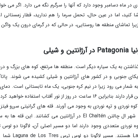
در ماه دسامبر وجود دارد که آنها را سرگرم نگه می دارد. اگر می خوا
ا کنید، اما در عین حال، تحمل سرما را هم ندارید، قطار زمستانی اور
 العاده است؛ زیرا تماشای منطقه ها روستایی، در حالی که در گرمای درون یک واگن 
 شیلی
 پاتاگونیا Patagonia مانند قدم گذاشتن به یک سیاره دیگر است. منطقه ها مرتفع، کوه های بزرگ و د
کای جنوبی و در کشور های آرژانتین و شیلی کشیده می شوند. پاتاگو
امبر به شمار می رود زیرا در نیم کره جنوبی، یک ماه تابستانی است. دمای
تقریبا بالاست و روز ها در طولانی ترین حالت ممکن قرار دارند بنابراین 16 ساعت در روز از نور آفتاب استفاده خواه
وه نوردی و تپه نوردی به وجود می آورند. قله های گرانیتی سررو فیتز
Cerro Fitz Roy کوهنوردان از سرتاسر جهان را به شهر ال چالتن El Chaltén در آرژانتین می کشانند. این قله 
د. مسیر های کوه نوردی متعددی وجود دارند اما دو مسیر اصلی آن، لاگونا دو لوس
Laguna de Los Tres و لاگونا توره Laguna Torre هستند. مسیر لاگو