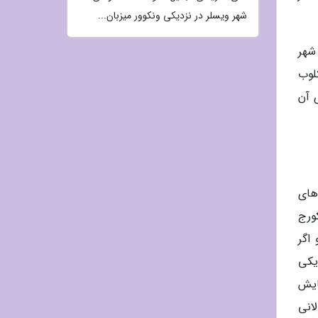
شهر ویسلر در نزدیکی ونکوور میزبان...
در بازار نو شهر
ز رستوران و کلوب
شن های آن
های
ورج
می کند. و اگر
یکی
ایش
ن شب طولانی