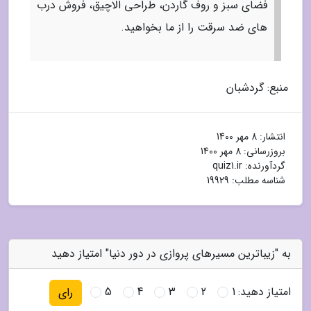
فضای سبز و روف گاردن، طراحی الاچیق، فروش درب
های ضد سرقت را از ما بخواهید.
منبع: گردشبان
انتشار:
8 مهر 1400
بروزرسانی:
8 مهر 1400
گردآورنده:
quiz1.ir
شناسه مطلب: 19929
به "زیباترین مسیرهای پروازی در دور دنیا" امتیاز دهید
امتیاز دهید:
1
2
3
4
5
رای