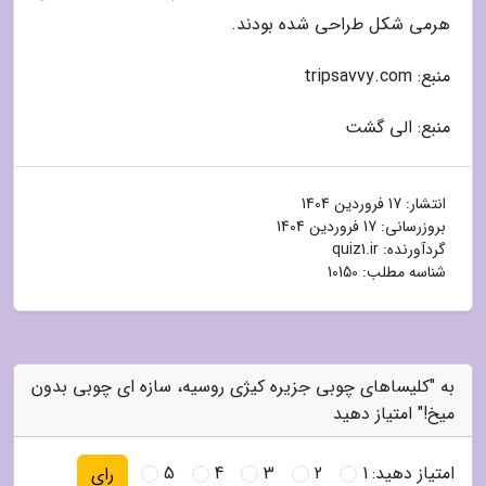
هرمی شکل طراحی شده بودند.
منبع: tripsavvy.com
منبع: الی گشت
انتشار:
17 فروردین 1404
بروزرسانی:
17 فروردین 1404
گردآورنده:
quiz1.ir
شناسه مطلب: 10150
به "کلیساهای چوبی جزیره کیژی روسیه، سازه ای چوبی بدون
میخ!" امتیاز دهید
امتیاز دهید:
1
2
3
4
5
رای