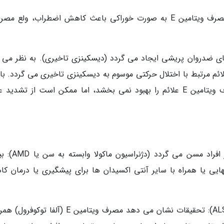
سندرم قبل از قاعدگی (PMS). به نظر می رسد مصرف ویتامین E به صورت خوراکی باعث کاهش اضطراب، ولع
ی ضدروان پریشی ایجاد می گردد (دیسکینزی تاخیری). به نظر می 
 بهبود علائم مرتبط با اختلال حرکتی موسوم به دیسکینزی تاخیری می گردد. با
حال، بعضی تحقیقات دیگر نشان می دهد مصرف ویتامین E علائم را بهبود نمی بخشد، اما ممکن است از تشدی
یک بیماری چشمی که منجر به کاهش بینایی در افراد مس
نشان می دهد مصرف ویتامین E به تنهایی یا همراه با سایر آنتی اکسیدان ها برای پیشگیری یا درمان
بیماری لو گهریگ (اسکلروز جانبی آمیوتروفیک یا ALS): تحقیقات نشان می دهد مصرف ویتامین E (آلفا