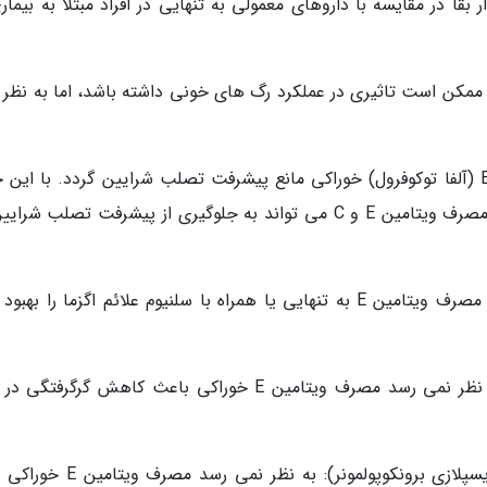
بقا در مقایسه با داروهای معمولی به تنهایی در افراد مبتلا به بیمار
نه (آنژین): مصرف ویتامین E خوراکی ممکن است تاثیری در عملکرد رگ های خونی داشته باشد، اما به نظ
تصلب شرایین: به نظر نمی رسد مصرف ویتامین E (آلفا توکوفرول) خوراکی مانع پیشرفت تصلب شرایین گردد. با ای
بعضی شواهد اولیه وجود دارد که نشان می دهد مصرف ویتامین E و C می تواند به جلوگیری از پیشرفت تصلب ش
اگزما (درماتیت آتوپیک): تحقیقات نشان می دهد مصرف ویتامین E به تنهایی یا همراه با سلنیوم علائم اگزما را ب
گرگرفتگی در افراد تحت درمان سرطان پستان: به نظر نمی رسد مصرف ویتامین E خوراکی باعث کاهش گرگرف
یک بیماری ریوی که نوزادان را مبتلا می نماید (دیسپلازی برونکوپولمونر): به نظر