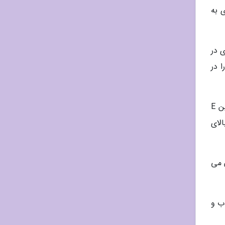
ری به
نریزی در
 را در
شرایطی در آقاین که مانع از بارداری یک زن طی یک سال کوشش برای بارداری می گردد (ناباروری مردان). مصرف ویتامین E
لای
 می
ن E باعث بهبود التهاب و