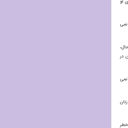
ی لو
ر نمی
ن حال،
رایین در
هبود نمی
تگی در زنان
 نمی رسد مصرف ویتامین E خوراکی خطر