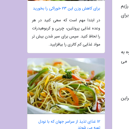
استفاده از یک رژیم
برای کاهش وزن این 23 خوراکی را بخورید
رای
در ابتدا مهم است که سعی کنید در هر
وعده غذایی پروتئین، چربی و کربوهیدرات
را لحاظ کنید. سپس برای سیر شدن بیش تر
مواد غذایی کم کالری را بیافزایید.
ه به
 می
امین E می گردد، بنابراین
12 غذای لذیذ از سراسر جهان که با نودل
تهیه می شوند