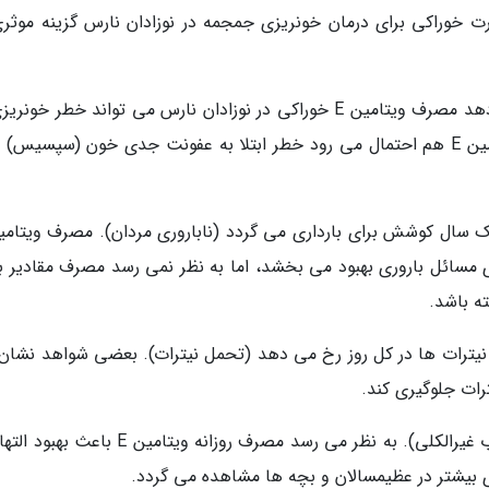
خل جمجمه. مصرف ویتامین E به صورت خوراکی برای درمان خونریزی جمجمه در نوزادان نارس گزینه موث
خونریزی داخل بطنی. بعضی تحقیقات نشان می دهد مصرف ویتامین E خوراکی در نوزادان نارس می تواند خطر خو
مغز را کاهش دهد، اما مصرف دوزهای بالای ویتامین E هم احتمال می رود خطر ابتلا به عفونت جدی خون (سپسیس)
ای مسائل باروری بهبود می بخشد، اما به نظر نمی رسد مصرف مقادیر با
 نیترات ها در کل روز رخ می دهد (تحمل نیترات). بعضی شواهد نشان
تورم، التهاب و تجمع چربی در کبد (بیماری کبد چرب غیرالکلی). به نظر می رسد مصرف روزانه ویتامی
 بیشتر در عظیمسالان و بچه ها مشاهده می گردد.