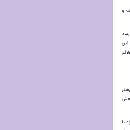
 مصرف و
رسد
 این
د علائم
ن می گردد (دژنراسیون ماکولا وابسته به سن یا AMD): بیشتر
 کاهش
 توکوفرول) همراه با