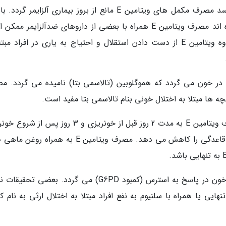
به احتمال زیاد برای بیماری آلزایمر. به نظر نمی رسد مصرف مکمل های ویتامین E مانع از بروز بیماری آلزایمر 
حال، در افرادی که قبلا به بیماری آلزایمر مبتلا شده اند مصرف ویتامین E همراه با بعضی از داروهای ضدآلزایمر
باعث بدتر شدن از دست دادن حافظه گردد، بعلاوه ویتامین E از دست دادن استقلال و احتیاج به یاری در افراد م
 خون می گردد که هموگلوبین (تالاسمی بتا) نامیده می گردد. م
گرفتگی قاعدگی (دیسمنوره). به نظر می رسد مصرف ویتامین E به مدت 2 روز قبل از خونریزی و 3 روز پ
درد را کاهش داده و از دست دادن خون در دوران قاعدگی را کاهش می دهد. مصرف ویتامین E به همر
یک اختلال ارثی که باعث تجزیه سلول های قرمز خون در پاسخ به استرس (کمبود G6PD) می گردد. بعضی 
رت خوراکی به تنهایی یا همراه با سلنیوم به نفع افراد مبتلا به اختلال ارثی به نام 