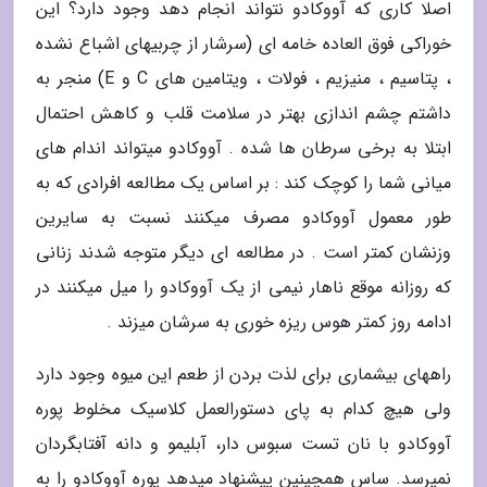
اصلا کاری که آووکادو نتواند انجام دهد وجود دارد؟ این
خوراکی فوق العاده خامه ای (سرشار از چربیهای اشباع نشده
، پتاسیم ، منیزیم ، فولات ، ویتامین های C و E) منجر به
داشتم چشم اندازی بهتر در سلامت قلب و کاهش احتمال
ابتلا به برخی سرطان ها شده . آووکادو میتواند اندام های
میانی شما را کوچک کند : بر اساس یک مطالعه افرادی که به
طور معمول آووکادو مصرف میکنند نسبت به سایرین
وزنشان کمتر است . در مطالعه ای دیگر متوجه شدند زنانی
که روزانه موقع ناهار نیمی از یک آووکادو را میل میکنند در
ادامه روز کمتر هوس ریزه خوری به سرشان میزند .
راههای بیشماری برای لذت بردن از طعم این میوه وجود دارد
ولی هیچ کدام به پای دستورالعمل کلاسیک مخلوط پوره
آووکادو با نان تست سبوس دار، آبلیمو و دانه آفتابگردان
نمیرسد. ساس همچینین پیشنهاد میدهد پوره آووکادو را به