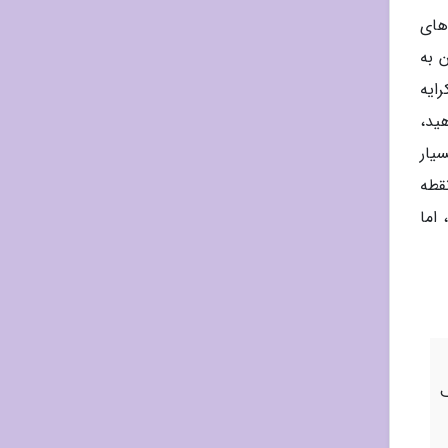
های
تی، رفتن به
ایه
ید،
یار
قطه
اما
ف