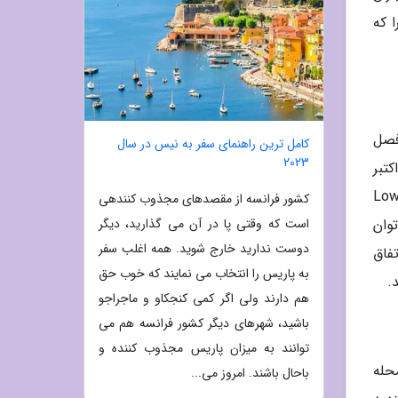
 که
فصل
کامل ترین راهنمای سفر به نیس در سال
2023
اه اکتبر
و البته اواخر بهار تا اوایل که روزها طولانی و گرم هستند به طول می انجامد. فصول کم توریست یا به اصطلاح Low
کشور فرانسه از مقصدهای مجذوب کنندهی
توان
است که وقتی پا در آن می گذارید، دیگر
دوست ندارید خارج شوید. همه اغلب سفر
فاق
به پاریس را انتخاب می نمایند که خوب حق
.
هم دارند ولی اگر کمی کنجکاو و ماجراجو
باشید، شهرهای دیگر کشور فرانسه هم می
توانند به میزان پاریس مجذوب کننده و
حله
باحال باشند. امروز می...