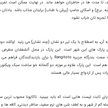
، تا مدت ها در خاطرتان خواهد ماند. در نهایت ممکن است تفری
ه ِ برج) و اسکای جامپ (پرش با طناب) برایتان جذاب باشد. یادتان ب
تا تجربه تان خراب نشود.
 آن، به اصطلاح با یک تیر دو نشان (چند نشان) می زنید. اوکلند دوم
ن پارک های این شهر است. این پارک در محل آتشفشان منقرض 
Pukekawa بنا شده است و مناظری بی بدیل به سمت بندرگاه جزیره Rangitoto را برای بازدیدکنندگان فر
د هم است. این پارک علاوه بر موزه، دو گلخانه خو ساخت سبک ویکتوری
ات پس از ازدواج بسیار عالی هستند.
پای ثابت لیست هایی است که باید ببینید. تاکاپونا محبوب ترین س
اصله کم از شهر و به لطف شن های نرم سفید، مناظر دیدنی، کافه ها و 