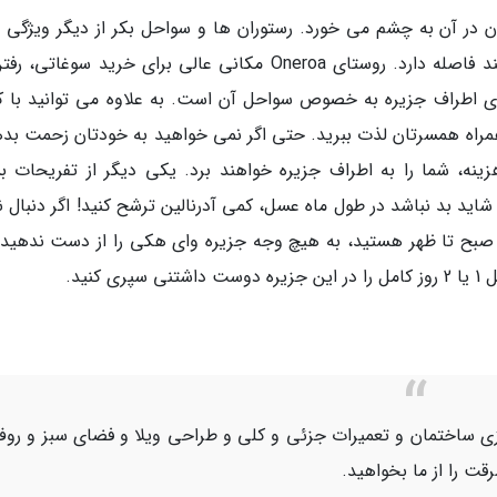
ن در آن به چشم می خورد. رستوران ها و سواحل بکر از دیگر ویژگی 
این جزیره است که با قایق، تنها 35 دقیقه از اوکلند فاصله دارد. روستای Oneroa مکانی عالی برای خرید سوغا
ی اطراف جزیره به خصوص سواحل آن است. به علاوه می توانید با کر
مراه همسرتان لذت ببرید. حتی اگر نمی خواهید به خودتان زحمت بده
ینه، شما را به اطراف جزیره خواهند برد. یکی دیگر از تفریحات بس
اید بد نباشد در طول ماه عسل، کمی آدرنالین ترشح کنید! اگر دنبال ن
 صبح تا ظهر هستید، به هیچ وجه جزیره وای هکی را از دست ندهید، 
نید.
ازی ساختمان و تعمیرات جزئی و کلی و طراحی ویلا و فضای سبز و رو
ت را از ما بخواهید.