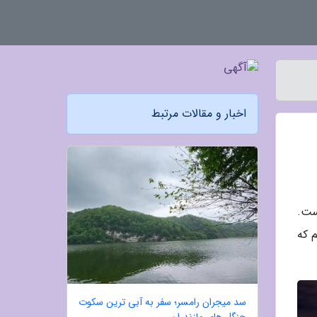
اخبار و مقالات مرتبط
ست.
 که
سد میجران رامسر؛ سفر به آبی ترین سکوت
جنگل های مازندران