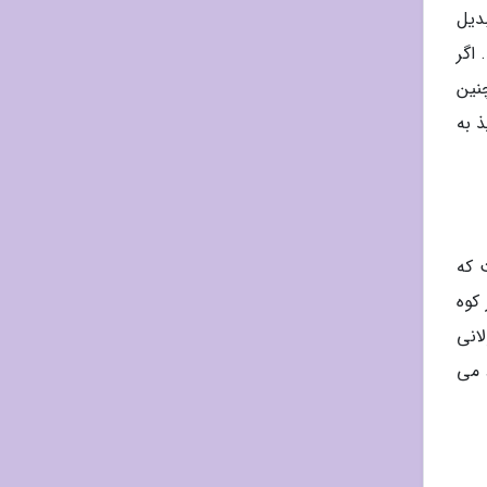
تبدیل
اگر
نین
 به
ی است که
کوه
انی
 می