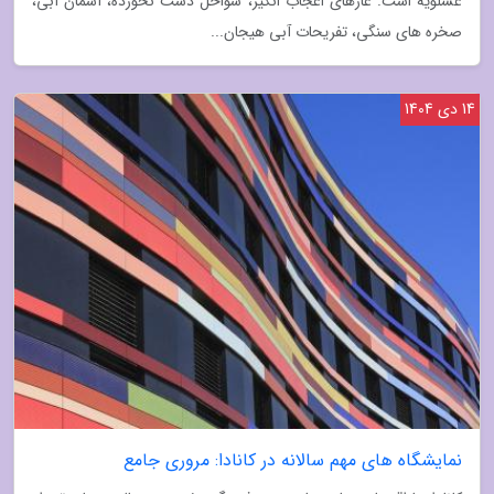
عسلویه است. غارهای اعجاب انگیز، سواحل دست نخورده، آسمان آبی،
صخره های سنگی، تفریحات آبی هیجان...
14 دی 1404
نمایشگاه های مهم سالانه در کانادا: مروری جامع